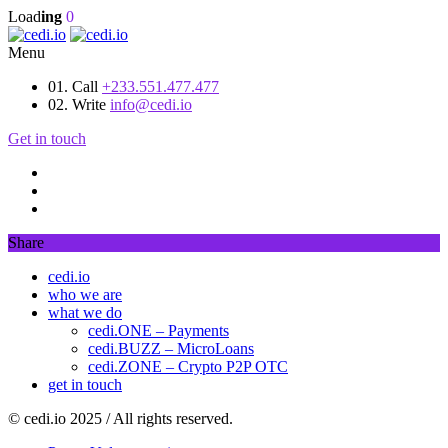
Load
ing
0
Menu
01. Call
+233.551.477.477
02. Write
info@cedi.io
Get in touch
Share
cedi.io
who we are
what we do
cedi.ONE – Payments
cedi.BUZZ – MicroLoans
cedi.ZONE – Crypto P2P OTC
get in touch
© cedi.io 2025 / All rights reserved.